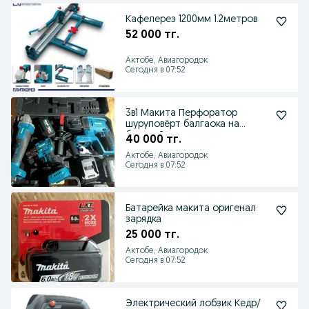
Кафелерез 1200мм 1.2метров
52 000 тг.
Актобе, Авиагородок
Сегодня в 07:52
3в1 Макита Перфоратор
шуруповёрт балгаока на
батарейках
40 000 тг.
Актобе, Авиагородок
Сегодня в 07:52
Батарейка макита оригенал
зарядка
25 000 тг.
Актобе, Авиагородок
Сегодня в 07:52
Электрический лобзик Кедр/