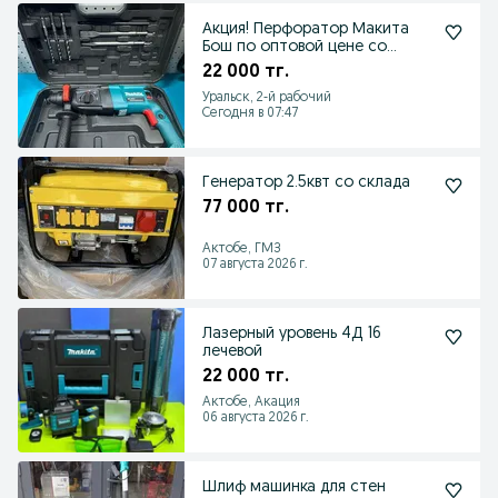
Акция! Перфоратор Макита
Бош по оптовой цене со
склада
22 000 тг.
Уральск, 2-й рабочий
Сегодня в 07:47
Генератор 2.5квт со склада
77 000 тг.
Актобе, ГМЗ
07 августа 2026 г.
Лазерный уровень 4Д 16
лечевой
22 000 тг.
Актобе, Акация
06 августа 2026 г.
Шлиф машинка для стен